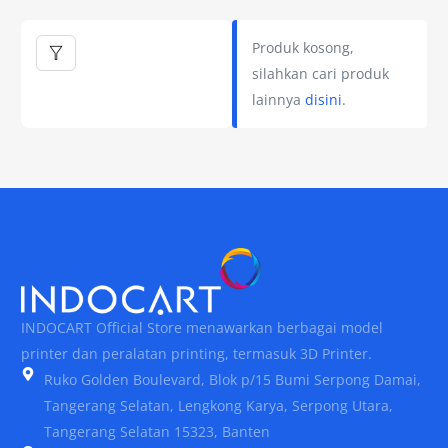
Produk kosong,
silahkan cari produk
lainnya
disini
.
INDOCART Official Store menawarkan berbagai model
printer dan peralatan printing, termasuk 3D Printer.
Ruko Golden Boulevard, Blok p/15 Bumi Serpong Damai,
Tangerang Selatan, Lengkong Karya, Serpong Utara,
Tangerang Selatan 15323, Banten