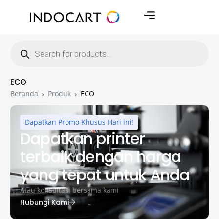
ECO
Beranda
Produk
ECO
Dapatkan Promo Khusus Hari ini!
Dapatkan printer
terbaik dengan harga
yang tepat untuk Anda
Atau konsultasi bersama kami
Hubungi Kami