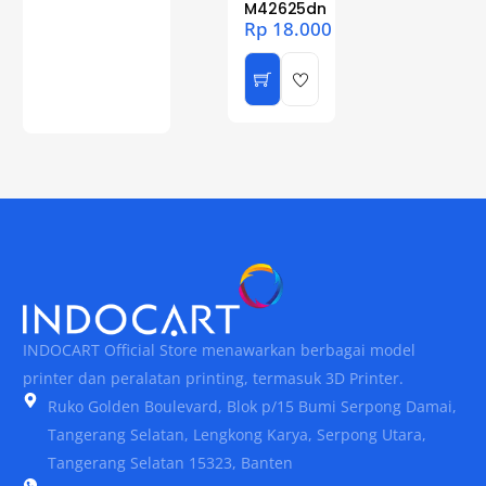
M42625dn
Rp
18.000
INDOCART Official Store menawarkan berbagai model
printer dan peralatan printing, termasuk 3D Printer.
Ruko Golden Boulevard, Blok p/15 Bumi Serpong Damai,
Tangerang Selatan, Lengkong Karya, Serpong Utara,
Tangerang Selatan 15323, Banten