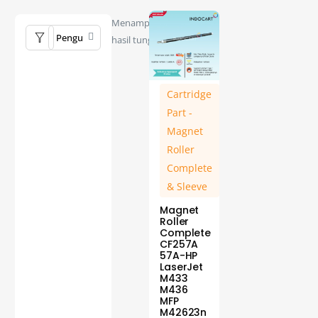
Menampilkan
hasil tunggal
Cartridge
Part -
Magnet
Roller
Complete
& Sleeve
Magnet
Roller
Complete
CF257A
57A-HP
LaserJet
M433
M436
MFP
M42623n