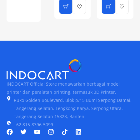
INDOCART Official Store menawarkan berbagai model
printer dan peralatan printing, termasuk 3D Printer.
Ruko Golden Boulevard, Blok p/15 Bumi Serpong Damai,
Tangerang Selatan, Lengkong Karya, Serpong Utara,
Tangerang Selatan 15323, Banten
+62 815-8396-5099