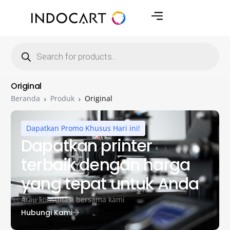
Original
Beranda
Produk
Original
Dapatkan Promo Khusus Hari ini!
Dapatkan printer
terbaik dengan harga
yang tepat untuk Anda
Atau konsultasi bersama kami
Hubungi Kami