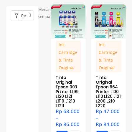
Menampilkan
semua 2 hasil
Ink
Ink
Cartridge
Cartridge
& Tinta
& Tinta
Original
Original
Tinta
Tinta
Original
Original
Epson 003
Epson 664
Printer L199
Printer L100
L120 L121
L110 L120 L121
L1110 L1210
L200 L210
L1211
L220
Rp
68.000
Rp
47.000
–
–
Rp
86.000
Rp
84.000