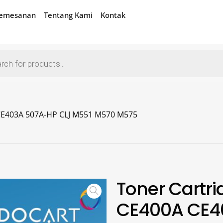
Pemesanan
Tentang Kami
Kontak
CE403A 507A-HP CLJ M551 M570 M575
Toner Cartr
CE400A CE4