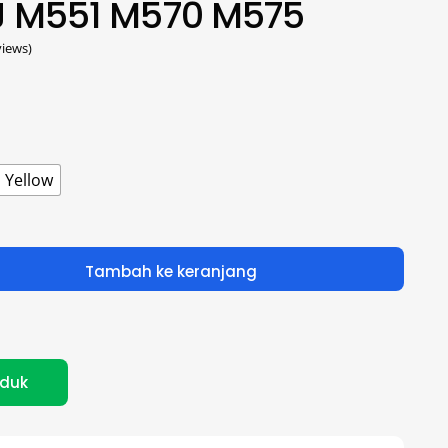
J M551 M570 M575
iews)
Yellow
Tambah ke keranjang
oduk