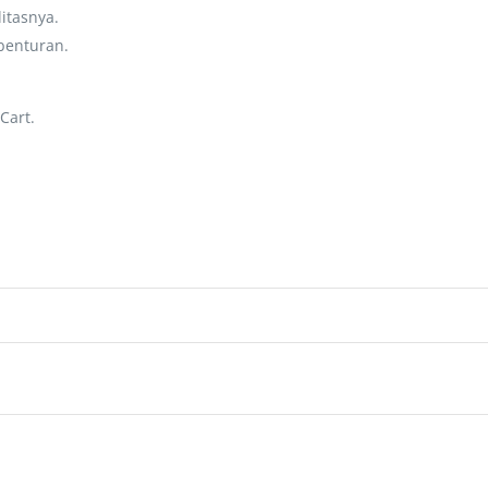
litasnya.
benturan.
Cart.