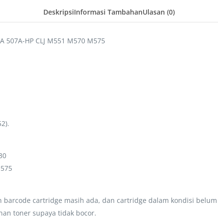
Deskripsi
Informasi Tambahan
Ulasan (0)
3A 507A-HP CLJ M551 M570 M575
2).
30
M575
barcode cartridge masih ada, dan cartridge dalam kondisi belum
an toner supaya tidak bocor.