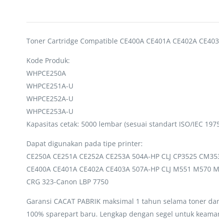
Toner Cartridge Compatible CE400A CE401A CE402A CE40
Kode Produk:
WHPCE250A
WHPCE251A-U
WHPCE252A-U
WHPCE253A-U
Kapasitas cetak: 5000 lembar (sesuai standart ISO/IEC 1975
Dapat digunakan pada tipe printer:
CE250A CE251A CE252A CE253A 504A-HP CLJ CP3525 CM35
CE400A CE401A CE402A CE403A 507A-HP CLJ M551 M570 
CRG 323-Canon LBP 7750
Garansi CACAT PABRIK maksimal 1 tahun selama toner dan 
100% sparepart baru. Lengkap dengan segel untuk keaman