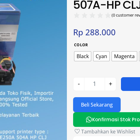
507A-HP CL
(
0
customer rev
Rp
288.000
COLOR
Black
Cyan
Magenta
-
+
Beli Sekarang
Konfirmasi Stok Pr
Tambahkan ke Wishlist