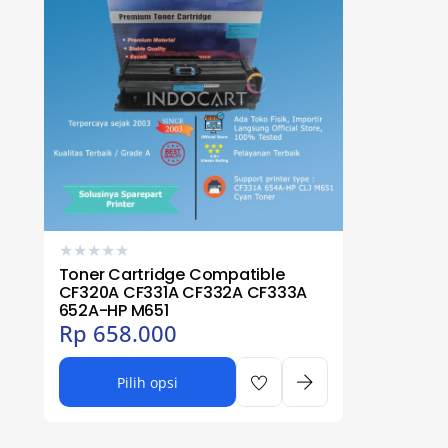
★
★
★
★
★
Toner Cartridge Compatible
CF320A CF331A CF332A CF333A
652A-HP M651
Rp
658.000
Pilih opsi