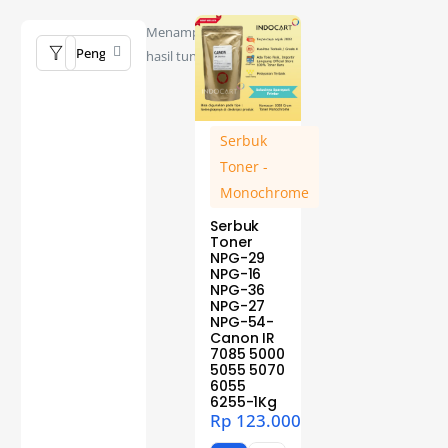
Menampilkan
hasil tunggal
Serbuk
Toner -
Monochrome
Serbuk
Toner
NPG-29
NPG-16
NPG-36
NPG-27
NPG-54-
Canon IR
7085 5000
5055 5070
6055
6255-1Kg
Rp
123.000