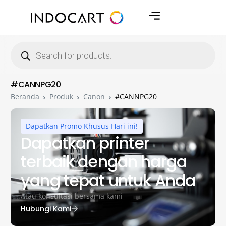
#CANNPG20
Beranda
Produk
Canon
#CANNPG20
Dapatkan Promo Khusus Hari ini!
Dapatkan printer
terbaik dengan harga
yang tepat untuk Anda
Atau konsultasi bersama kami
Hubungi Kami