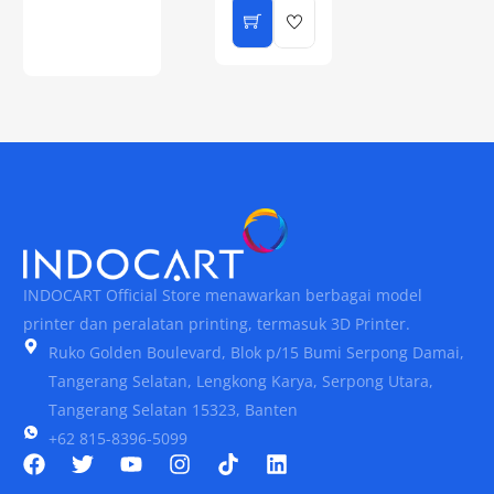
INDOCART Official Store menawarkan berbagai model
printer dan peralatan printing, termasuk 3D Printer.
Ruko Golden Boulevard, Blok p/15 Bumi Serpong Damai,
Tangerang Selatan, Lengkong Karya, Serpong Utara,
Tangerang Selatan 15323, Banten
+62 815-8396-5099