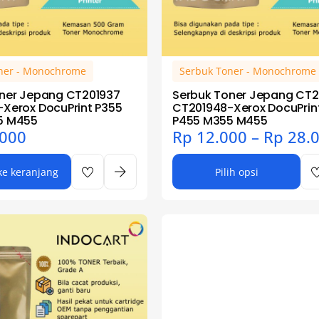
ner - Monochrome
Serbuk Toner - Monochrome
ner Jepang CT201937
Serbuk Toner Jepang CT2
Xerox DocuPrint P355
CT201948-Xerox DocuPrin
5 M455
P455 M355 M455
000
Rp
12.000
–
Rp
28.
e keranjang
Pilih opsi