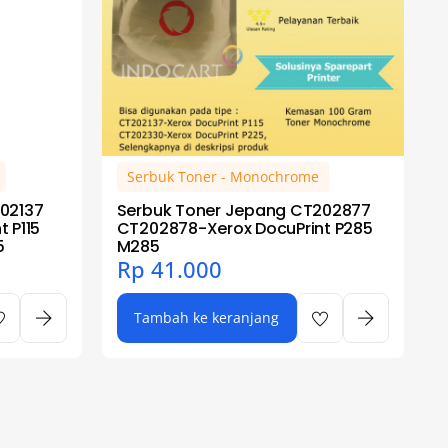
Serbuk Toner - Monochrome
02137
Serbuk Toner Jepang CT202877
 P115
CT202878-Xerox DocuPrint P285
5
M285
Rp
41.000
Tambah ke keranjang