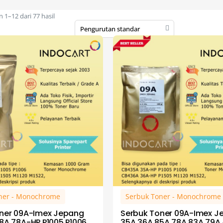
1–12 dari 77 hasil
ner - Monochrome
Serbuk Toner - Monochrome
ner 09A-Imex Jepang
Serbuk Toner 09A-Imex J
8A 78A-HP P1005 P1006
35A 36A 85A 78A 83A 79A