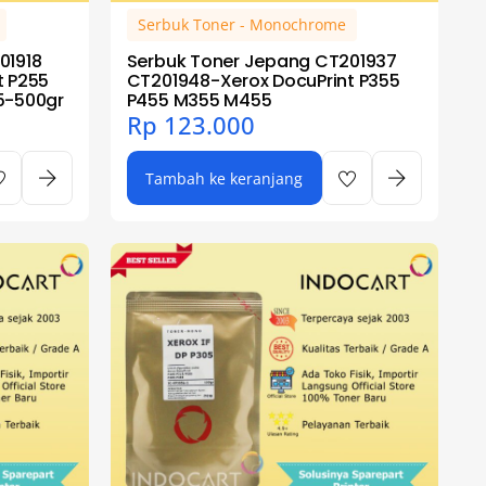
Serbuk Toner - Monochrome
01918
Serbuk Toner Jepang CT201937
t P255
CT201948-Xerox DocuPrint P355
5-500gr
P455 M355 M455
Rp
123.000
Tambah ke keranjang