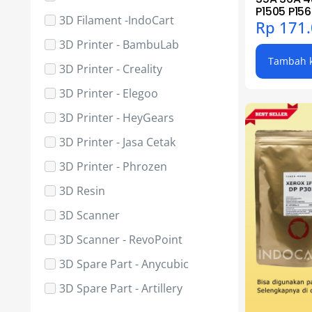
P1505 P15
3D Filament -IndoCart
Rp
171.
3D Printer - BambuLab
Tambah k
3D Printer - Creality
3D Printer - Elegoo
3D Printer - HeyGears
3D Printer - Jasa Cetak
3D Printer - Phrozen
3D Resin
3D Scanner
3D Scanner - RevoPoint
3D Spare Part - Anycubic
3D Spare Part - Artillery