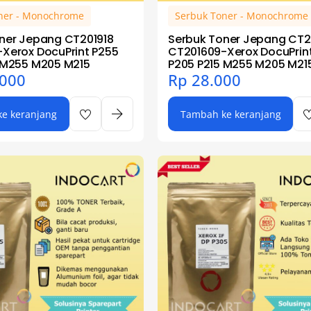
ner - Monochrome
Serbuk Toner - Monochrome
ner Jepang CT201918
Serbuk Toner Jepang CT2
Xerox DocuPrint P255
CT201609-Xerox DocuPrin
 M255 M205 M215
P205 P215 M255 M205 M21
000
Rp
28.000
e keranjang
Tambah ke keranjang