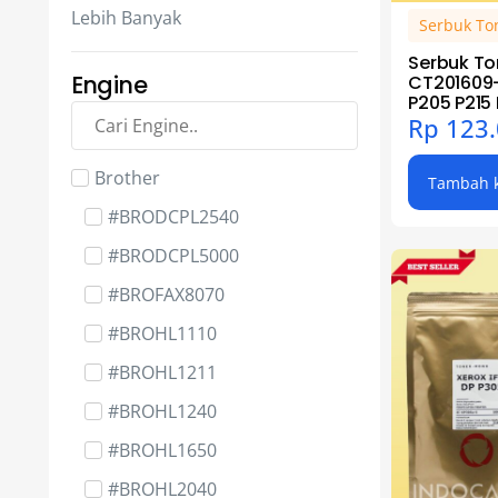
3D Spare Part - BambuLab
Lebih Banyak
Serbuk To
3D Spare Part - BigTreeTech
Serbuk To
3D Spare Part - Compatible
Engine
CT201609-
P205 P215
3D Spare Part - Creality
Rp
123.
3D Spare Part - Elegoo
Brother
Tambah k
3D Spare Part - Phrozen
#BRODCPL2540
3D Spare Part - RaspberryPi
#BRODCPL5000
Cartridge Part - Bushing
#BROFAX8070
Cartridge Part - Chip
#BROHL1110
Cartridge Part - Gear
#BROHL1211
Cartridge Part - Magnet Roller
#BROHL1240
Complete & Sleeve
#BROHL1650
Cartridge Part - OPC Drum
#BROHL2040