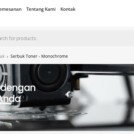
Pemesanan
Tentang Kami
Kontak
uk
Serbuk Toner - Monochrome
k dengan
 Anda