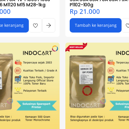
66 M1120 M15 M28-1kg
P1102-100g
000
Rp
21.000
e keranjang
Tambah ke keranjang