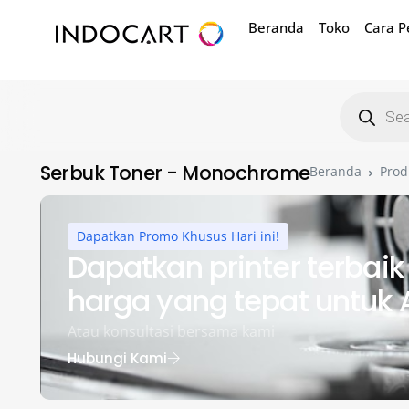
Beranda
Toko
Cara 
Serbuk Toner - Monochrome
Beranda
Prod
Dapatkan Promo Khusus Hari ini!
Dapatkan printer terbai
harga yang tepat untuk
Atau konsultasi bersama kami
Hubungi Kami