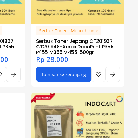
Serbuk Toner - Monochrome
01937
Serbuk Toner Jepang CT201937
t P355
CT201948-Xerox DocuPrint P355
P455 M355 M455-500gr
000
Rp
28.000
Tambah ke keranjang