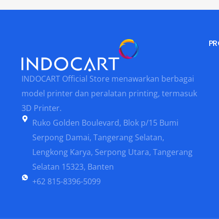
#CANLBP162
Toner Cartridge - Compatible
#CANLBP1760
Toner Cartridge - Original
#CANLBP2000
PR
Unit Printer InkJet LaserJet
#CANLBP214
Vacuum Foaming
#CANLBP226
INDOCART Official Store menawarkan berbagai
#CANLBP2900
model printer dan peralatan printing, termasuk
#CANLBP3050
3D Printer.
#CANLBP312
Ruko Golden Boulevard, Blok p/15 Bumi
Serpong Damai, Tangerang Selatan,
#CANLBP3200
Lengkong Karya, Serpong Utara, Tangerang
#CANLBP325
Selatan 15323, Banten
#CANLBP3250
+62 815-8396-5099
#CANLBP3260
#CANLBP3300