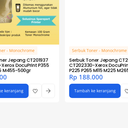
ner - Monochrome
Serbuk Toner - Monochrome
ner Jepang CT201937
Serbuk Toner Jepang CT2
Xerox DocuPrint P355
CT202330-Xerox DocuPrint
5 M455-500gr
P225 P265 M115 M225 M26
00
Rp
188.000
e keranjang
Tambah ke keranjang