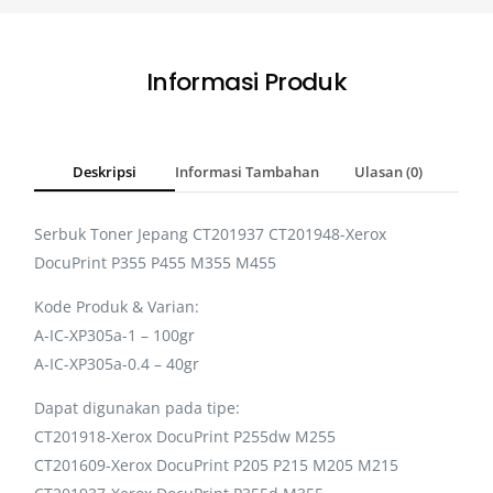
Informasi Produk
Deskripsi
Informasi Tambahan
Ulasan (0)
Serbuk Toner Jepang CT201937 CT201948-Xerox
DocuPrint P355 P455 M355 M455
Kode Produk & Varian:
A-IC-XP305a-1 – 100gr
A-IC-XP305a-0.4 – 40gr
Dapat digunakan pada tipe:
CT201918-Xerox DocuPrint P255dw M255
CT201609-Xerox DocuPrint P205 P215 M205 M215