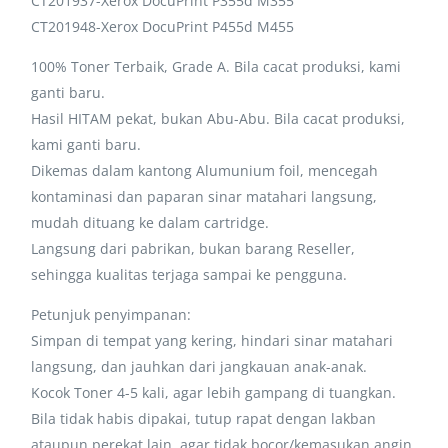
CT201937-Xerox DocuPrint P355d M355
CT201948-Xerox DocuPrint P455d M455
100% Toner Terbaik, Grade A. Bila cacat produksi, kami
ganti baru.
Hasil HITAM pekat, bukan Abu-Abu. Bila cacat produksi,
kami ganti baru.
Dikemas dalam kantong Alumunium foil, mencegah
kontaminasi dan paparan sinar matahari langsung,
mudah dituang ke dalam cartridge.
Langsung dari pabrikan, bukan barang Reseller,
sehingga kualitas terjaga sampai ke pengguna.
Petunjuk penyimpanan:
Simpan di tempat yang kering, hindari sinar matahari
langsung, dan jauhkan dari jangkauan anak-anak.
Kocok Toner 4-5 kali, agar lebih gampang di tuangkan.
Bila tidak habis dipakai, tutup rapat dengan lakban
ataupun perekat lain, agar tidak bocor/kemasukan angin