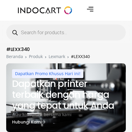
#LEXX340
Beranda
Produk
Lexmark
#LEXX340
Dapatkan Promo Khusus Hari ini!
Dapatkan printer
terbaik dengan harga
yang tepat untuk Anda
Atau konsultasi bersama kami
Hubungi Kami