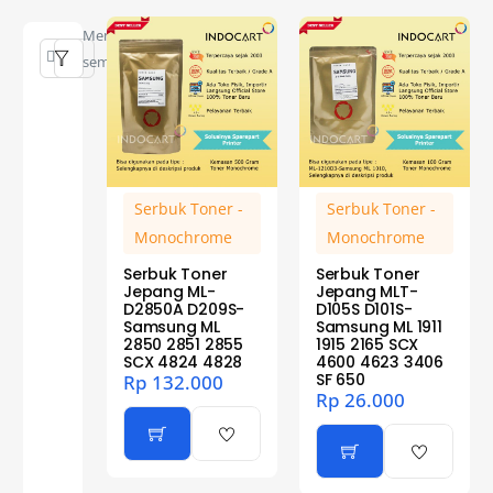
Menampilkan
semua 4 hasil
Serbuk Toner -
Serbuk Toner -
Monochrome
Monochrome
Serbuk Toner
Serbuk Toner
Jepang ML-
Jepang MLT-
D2850A D209S-
D105S D101S-
Samsung ML
Samsung ML 1911
2850 2851 2855
1915 2165 SCX
SCX 4824 4828
4600 4623 3406
SF 650
Rp
132.000
Rp
26.000