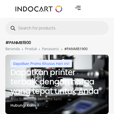
#PANMB1900
Beranda
Produk
Panasonic
#PANMB1900
Dapatkan Promo Khusus Hari ini!
Dapatkan printer
terbaik dengan harga
yang tepat untuk Anda
Atau konsultasi bersama kami
Hubungi Kami