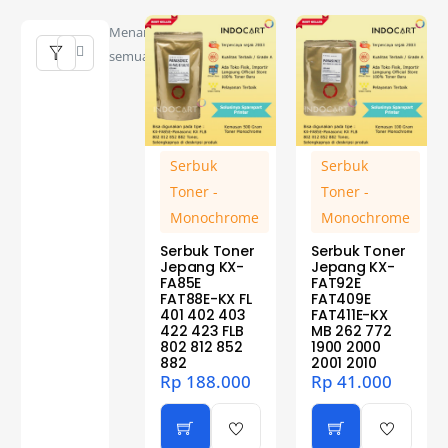
Menampilkan
semua 2 hasil
Serbuk
Serbuk
Toner -
Toner -
Monochrome
Monochrome
Serbuk Toner
Serbuk Toner
Jepang KX-
Jepang KX-
FA85E
FAT92E
FAT88E-KX FL
FAT409E
401 402 403
FAT411E-KX
422 423 FLB
MB 262 772
802 812 852
1900 2000
882
2001 2010
Rp
188.000
Rp
41.000