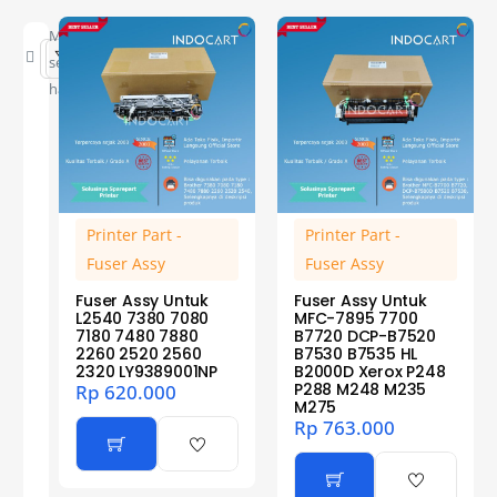
Menampilkan
semua 12
hasil
Printer Part -
Printer Part -
Fuser Assy
Fuser Assy
Fuser Assy Untuk
Fuser Assy Untuk
L2540 7380 7080
MFC-7895 7700
7180 7480 7880
B7720 DCP-B7520
2260 2520 2560
B7530 B7535 HL
2320 LY9389001NP
B2000D Xerox P248
P288 M248 M235
Rp
620.000
M275
Rp
763.000