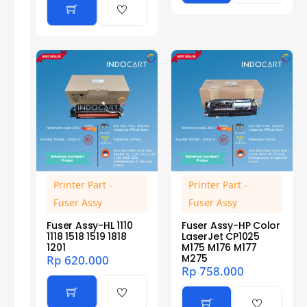
Printer Part -
Printer Part -
Fuser Assy
Fuser Assy
Fuser Assy-HL 1110
Fuser Assy-HP Color
1118 1518 1519 1818
LaserJet CP1025
1201
M175 M176 M177
M275
Rp
620.000
Rp
758.000