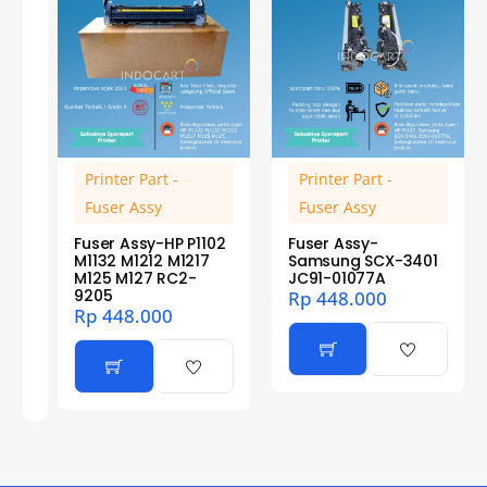
Printer Part -
Printer Part -
Fuser Assy
Fuser Assy
Fuser Assy-HP P1102
Fuser Assy-
M1132 M1212 M1217
Samsung SCX-3401
M125 M127 RC2-
JC91-01077A
9205
Rp
448.000
Rp
448.000