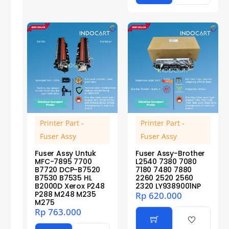
Printer Part -
Printer Part -
Fuser Assy
Fuser Assy
Fuser Assy Untuk
Fuser Assy-Brother
MFC-7895 7700
L2540 7380 7080
B7720 DCP-B7520
7180 7480 7880
B7530 B7535 HL
2260 2520 2560
B2000D Xerox P248
2320 LY9389001NP
P288 M248 M235
Rp
620.000
M275
Rp
763.000