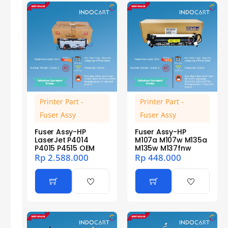
Printer Part -
Printer Part -
Fuser Assy
Fuser Assy
Fuser Assy-HP
Fuser Assy-HP
LaserJet P4014
M107a M107w M135a
P4015 P4515 OEM
M135w M137fnw
Rp
2.588.000
Rp
448.000