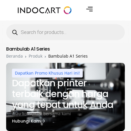
Bambulab A1 Series
Beranda
Produk
Bambulab A1 Series
Dapatkan Promo Khusus Hari ini!
Dapatkan printer
terbaik dengan harga
yang tepat untuk Anda
Atau konsultasi bersama kami
Hubungi Kami