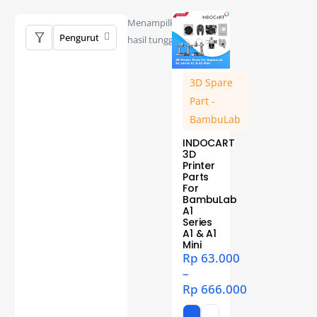
Menampilkan
hasil tunggal
3D Spare
Part -
BambuLab
INDOCART
3D
Printer
Parts
For
BambuLab
A1
Series
A1 & A1
Mini
Rp
63.000
–
Rp
666.000