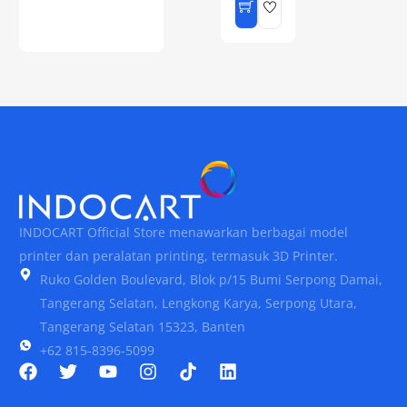
INDOCART Official Store menawarkan berbagai model
printer dan peralatan printing, termasuk 3D Printer.
Ruko Golden Boulevard, Blok p/15 Bumi Serpong Damai,
Tangerang Selatan, Lengkong Karya, Serpong Utara,
Tangerang Selatan 15323, Banten
+62 815-8396-5099