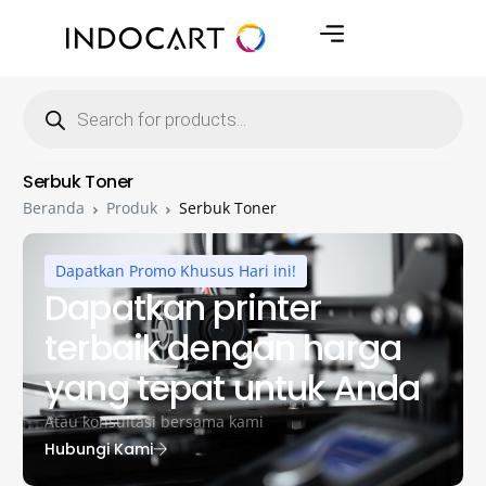
Serbuk Toner
Beranda
Produk
Serbuk Toner
Dapatkan Promo Khusus Hari ini!
Dapatkan printer
terbaik dengan harga
yang tepat untuk Anda
Atau konsultasi bersama kami
Hubungi Kami