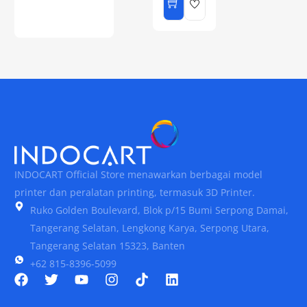
INDOCART Official Store menawarkan berbagai model
printer dan peralatan printing, termasuk 3D Printer.
Ruko Golden Boulevard, Blok p/15 Bumi Serpong Damai,
Tangerang Selatan, Lengkong Karya, Serpong Utara,
Tangerang Selatan 15323, Banten
+62 815-8396-5099