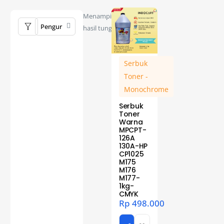
Menampilkan
hasil tunggal
Serbuk
Toner -
Monochrome
Serbuk
Toner
Warna
MPCPT-
126A
130A-HP
CP1025
M175
M176
M177-
1kg-
CMYK
Rp
498.000