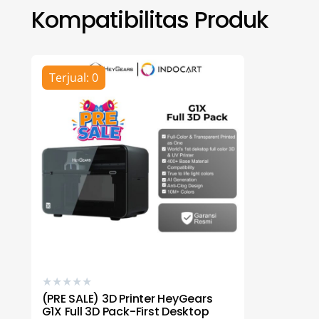
Kompatibilitas Produk
Terjual: 0
★
★
★
★
★
(PRE SALE) 3D Printer HeyGears
G1X Full 3D Pack-First Desktop