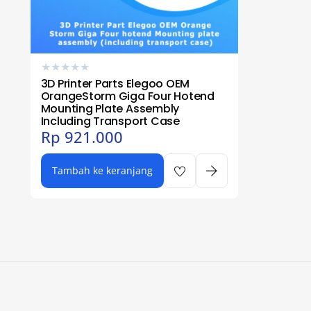
★
★
★
★
★
3D Printer Parts Elegoo OEM
OrangeStorm Giga Four Hotend
Mounting Plate Assembly
Including Transport Case
Rp
921.000
Tambah ke keranjang