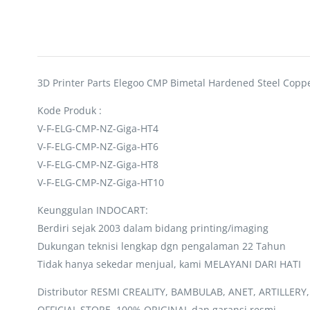
3D Printer Parts Elegoo CMP Bimetal Hardened Steel Copp
Kode Produk :
V-F-ELG-CMP-NZ-Giga-HT4
V-F-ELG-CMP-NZ-Giga-HT6
V-F-ELG-CMP-NZ-Giga-HT8
V-F-ELG-CMP-NZ-Giga-HT10
Keunggulan INDOCART:
Berdiri sejak 2003 dalam bidang printing/imaging
Dukungan teknisi lengkap dgn pengalaman 22 Tahun
Tidak hanya sekedar menjual, kami MELAYANI DARI HATI
Distributor RESMI CREALITY, BAMBULAB, ANET, ARTILLERY
OFFICIAL STORE, 100% ORIGINAL dan garansi resmi