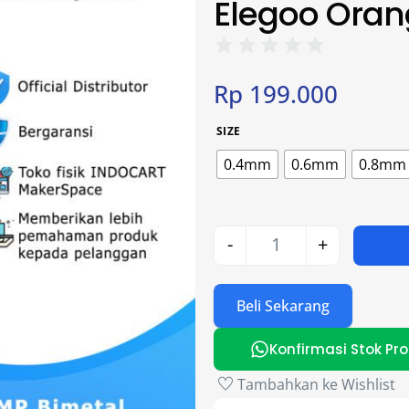
Elegoo Oran
Rp
199.000
SIZE
0.4mm
0.6mm
0.8mm
-
+
Beli Sekarang
Konfirmasi Stok Pr
Tambahkan ke Wishlist