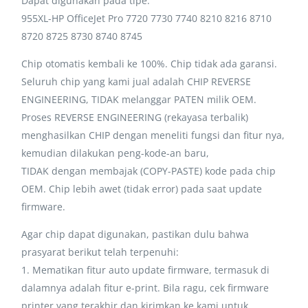
Dapat digunakan pada tipe:
955XL-HP OfficeJet Pro 7720 7730 7740 8210 8216 8710
8720 8725 8730 8740 8745
Chip otomatis kembali ke 100%. Chip tidak ada garansi.
Seluruh chip yang kami jual adalah CHIP REVERSE
ENGINEERING, TIDAK melanggar PATEN milik OEM.
Proses REVERSE ENGINEERING (rekayasa terbalik)
menghasilkan CHIP dengan meneliti fungsi dan fitur nya,
kemudian dilakukan peng-kode-an baru,
TIDAK dengan membajak (COPY-PASTE) kode pada chip
OEM. Chip lebih awet (tidak error) pada saat update
firmware.
Agar chip dapat digunakan, pastikan dulu bahwa
prasyarat berikut telah terpenuhi:
1. Mematikan fitur auto update firmware, termasuk di
dalamnya adalah fitur e-print. Bila ragu, cek firmware
printer yang terakhir dan kirimkan ke kami untuk