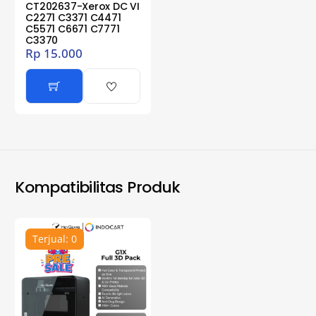
CT202637-Xerox DC VI
C2271 C3371 C4471
C5571 C6671 C7771
C3370
Rp
15.000
Kompatibilitas Produk
Terjual: 0