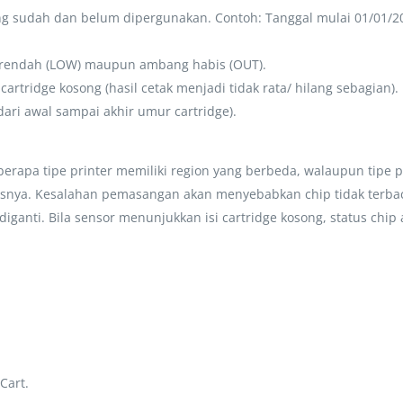
g sudah dan belum dipergunakan. Contoh: Tanggal mulai 01/01/2018
g rendah (LOW) maupun ambang habis (OUT).
tridge kosong (hasil cetak menjadi tidak rata/ hilang sebagian).
ari awal sampai akhir umur cartridge).
berapa tipe printer memiliki region yang berbeda, walaupun tipe p
rusnya. Kesalahan pemasangan akan menyebabkan chip tidak terbac
p diganti. Bila sensor menunjukkan isi cartridge kosong, status ch
Cart.