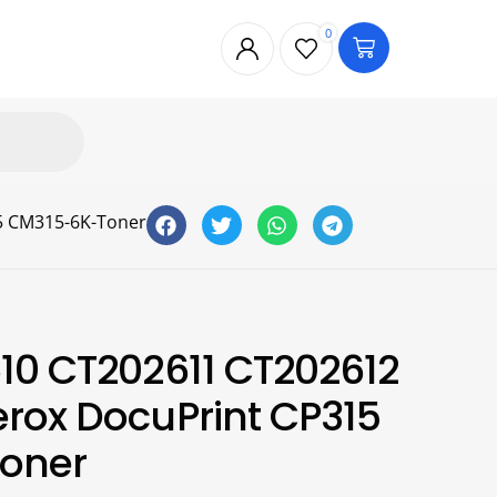
0
5 CM315-6K-Toner
10 CT202611 CT202612
rox DocuPrint CP315
oner