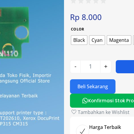
Rp
8.000
COLOR
Black
Cyan
Magenta
-
+
Beli Sekarang
Konfirmasi Stok Pr
Tambahkan ke Wishlist
Harga Terbaik