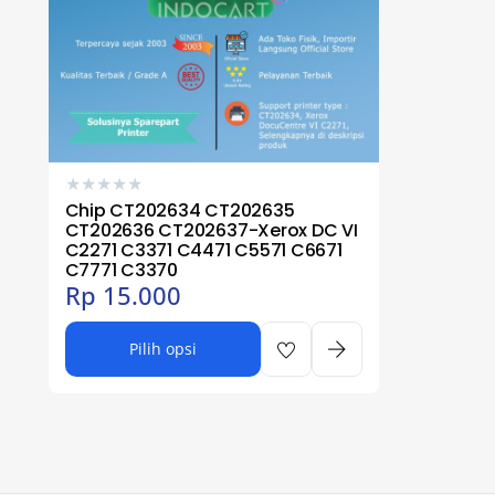
★
★
★
★
★
Chip CT202634 CT202635
CT202636 CT202637-Xerox DC VI
C2271 C3371 C4471 C5571 C6671
C7771 C3370
Rp
15.000
Pilih opsi