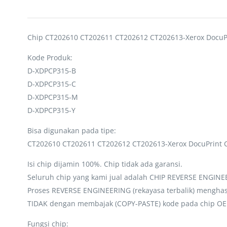
Chip CT202610 CT202611 CT202612 CT202613-Xerox DocuP
Kode Produk:
D-XDPCP315-B
D-XDPCP315-C
D-XDPCP315-M
D-XDPCP315-Y
Bisa digunakan pada tipe:
CT202610 CT202611 CT202612 CT202613-Xerox DocuPrint 
Isi chip dijamin 100%. Chip tidak ada garansi.
Seluruh chip yang kami jual adalah CHIP REVERSE ENGIN
Proses REVERSE ENGINEERING (rekayasa terbalik) menghasi
TIDAK dengan membajak (COPY-PASTE) kode pada chip OEM.C
Fungsi chip: