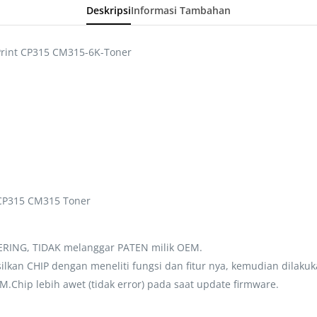
Deskripsi
Informasi Tambahan
rint CP315 CM315-6K-Toner
CP315 CM315 Toner
EERING, TIDAK melanggar PATEN milik OEM.
lkan CHIP dengan meneliti fungsi dan fitur nya, kemudian dilaku
hip lebih awet (tidak error) pada saat update firmware.