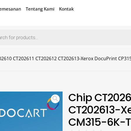
Pemesanan
Tentang Kami
Kontak
02610 CT202611 CT202612 CT202613-Xerox DocuPrint CP31
Chip CT2026
CT202613-Xe
CM315-6K-T