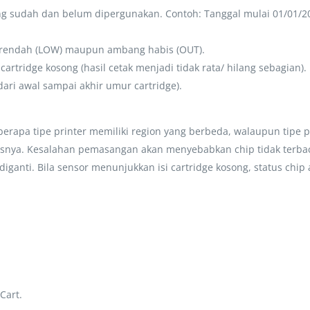
g sudah dan belum dipergunakan. Contoh: Tanggal mulai 01/01/2018
g rendah (LOW) maupun ambang habis (OUT).
tridge kosong (hasil cetak menjadi tidak rata/ hilang sebagian).
ari awal sampai akhir umur cartridge).
berapa tipe printer memiliki region yang berbeda, walaupun tipe p
rusnya. Kesalahan pemasangan akan menyebabkan chip tidak terbac
p diganti. Bila sensor menunjukkan isi cartridge kosong, status ch
Cart.