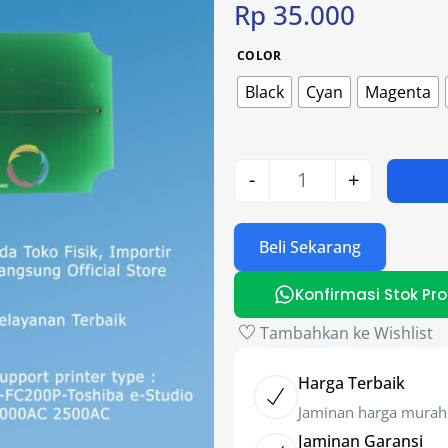
Rp
35.000
COLOR
Black
Cyan
Magenta
-
+
Beli Sekarang
Konfirmasi Stok Pr
Tambahkan ke Wishlist
Harga Terbaik
Jaminan harga murah
Jaminan Garansi