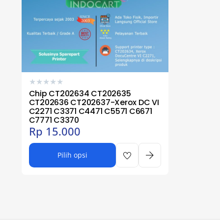
★
★
★
★
★
Chip CT202634 CT202635
CT202636 CT202637-Xerox DC VI
C2271 C3371 C4471 C5571 C6671
C7771 C3370
Rp
15.000
Pilih opsi