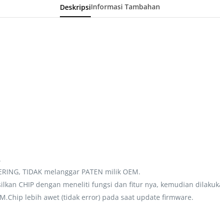
Deskripsi
Informasi Tambahan
.
EERING, TIDAK melanggar PATEN milik OEM.
lkan CHIP dengan meneliti fungsi dan fitur nya, kemudian dilaku
hip lebih awet (tidak error) pada saat update firmware.