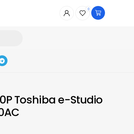
0
0P Toshiba e-Studio
00AC