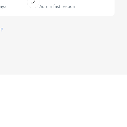
caya
Admin fast respon
ip