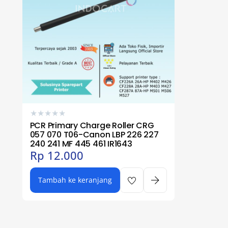
★
★
★
★
★
PCR Primary Charge Roller CRG
057 070 T06-Canon LBP 226 227
240 241 MF 445 461 IR1643
Rp
12.000
Tambah ke keranjang