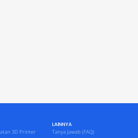
LAINNYA
atan 3D Printer
Tanya Jawab (FAQ)