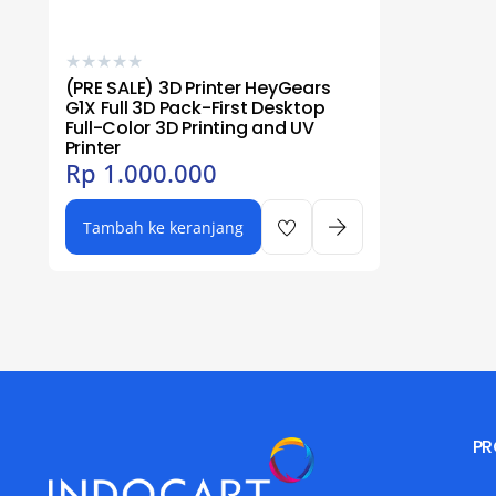
★
★
★
★
★
(PRE SALE) 3D Printer HeyGears
G1X Full 3D Pack-First Desktop
Full-Color 3D Printing and UV
Printer
Rp
1.000.000
Tambah ke keranjang
PR