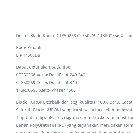
Doctor Blade Kuroki CT350268 CT350269 113R00656-Xerox 
Kode Produk:
E-PH4500DB
Dapat digunakan pada tipe:
CT350268-Xerox DocuPrint 240 340
CT350269-Xerox DocuPrint 340
113R00656-Xerox Phaser 4500
Blade KUROKI, terbaik dari segi kualitas. 100% Baru. Cacat 
Seluruh Blade KUROKI yang kami pasarkan, telah melewati 
Tiap batch diperiksa menggunakan mikroskop, memastika
Bahan PolyUrethane (PU) yang digunakan merupakan formula
Barang yang kami kirim akan kami lapisi dengan bubble s