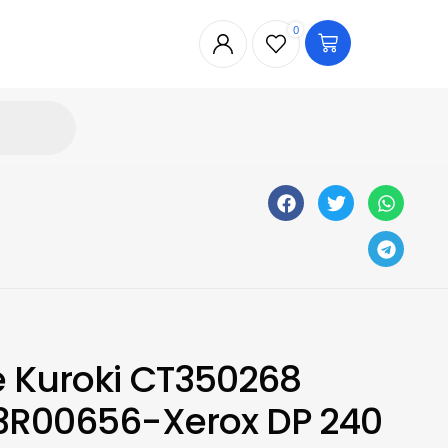
0
e Kuroki CT350268
3R00656-Xerox DP 240