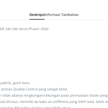
Deskripsi
Informasi Tambahan
DP 240 340 Xerox Phaser 4500
pabrik, ganti baru.
proses Quality Control yang sangat ketat.
n tidak adanya lengkungan/cekungan pada permukaan blade yang 
 khusus, memiliki ke-kaku-an (stiffness) yang lebih baik, lebih a
heet dan dibungkus kardus agar lebih aman.