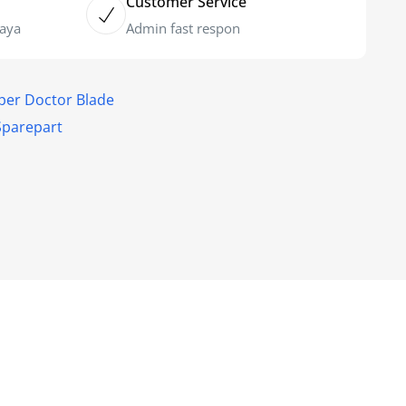
Customer Service
caya
Admin fast respon
iper Doctor Blade
Sparepart