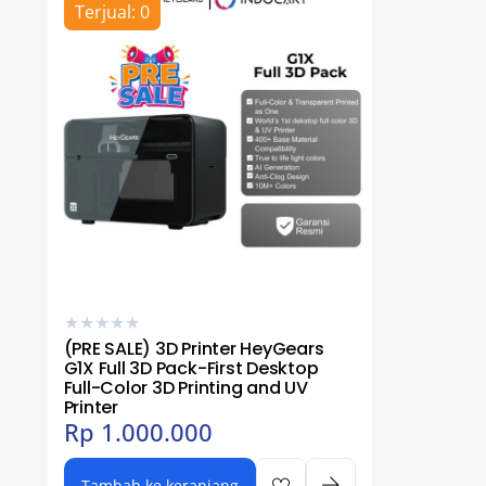
Terjual: 0
★
★
★
★
★
(PRE SALE) 3D Printer HeyGears
G1X Full 3D Pack-First Desktop
Full-Color 3D Printing and UV
Printer
Rp
1.000.000
Tambah ke keranjang