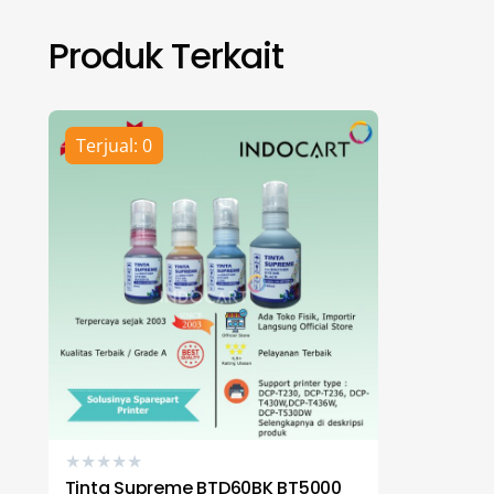
Produk Terkait
Terjual: 0
★
★
★
★
★
Tinta Supreme BTD60BK BT5000