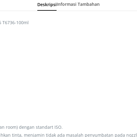
Deskripsi
Informasi Tambahan
35 T6736-100ml
an room) dengan standart ISO.
rsihkan tinta, menjamin tidak ada masalah penyumbatan pada nozzl