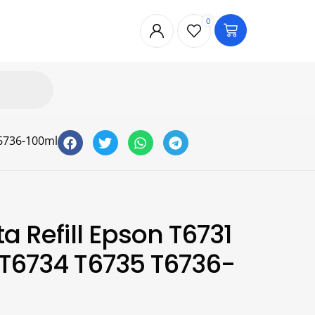
0
T6736-100ml
ta Refill Epson T6731
 T6734 T6735 T6736-