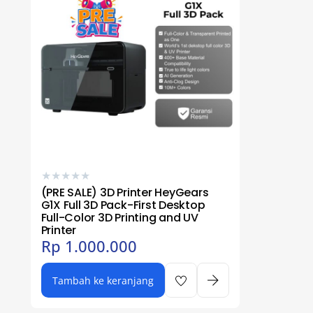
★
★
★
★
★
(PRE SALE) 3D Printer HeyGears
G1X Full 3D Pack-First Desktop
Full-Color 3D Printing and UV
Printer
Rp
1.000.000
Tambah ke keranjang