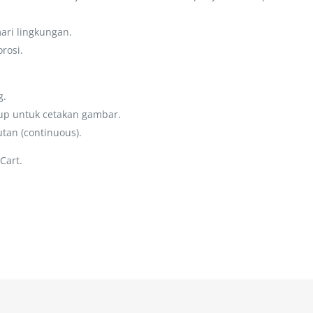
ri lingkungan.
rosi.
g.
dup untuk cetakan gambar.
tan (continuous).
Cart.