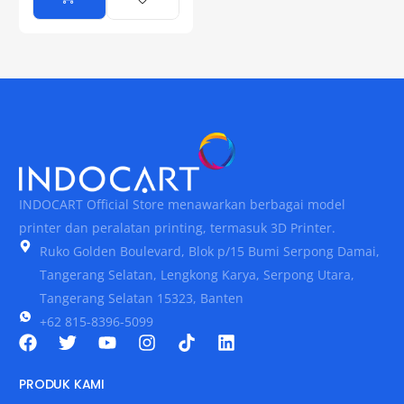
INDOCART Official Store menawarkan berbagai model
printer dan peralatan printing, termasuk 3D Printer.
Ruko Golden Boulevard, Blok p/15 Bumi Serpong Damai,
Tangerang Selatan, Lengkong Karya, Serpong Utara,
Tangerang Selatan 15323, Banten
+62 815-8396-5099
PRODUK KAMI