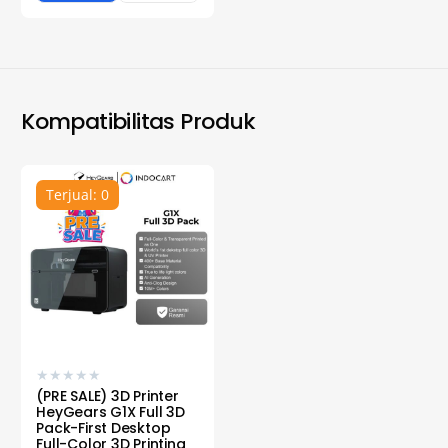
Kompatibilitas Produk
Terjual: 0
★
★
★
★
★
(PRE SALE) 3D Printer
HeyGears G1X Full 3D
Pack-First Desktop
Full-Color 3D Printing