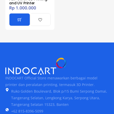
and UV Printer
Rp
1.000.000
INDOCART Official Store menawarkan berbagai model
printer dan peralatan printing, termasuk 3D Printer.
Ruko Golden Boulevard, Blok p/15 Bumi Serpong Damai,
Tangerang Selatan, Lengkong Karya, Serpong Utara,
Tangerang Selatan 15323, Banten
+62 815-8396-5099