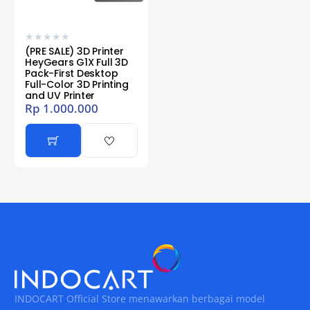
★
★
★
★
★
(PRE SALE) 3D Printer
HeyGears G1X Full 3D
Pack-First Desktop
Full-Color 3D Printing
and UV Printer
Rp
1.000.000
INDOCART Official Store menawarkan berbagai model