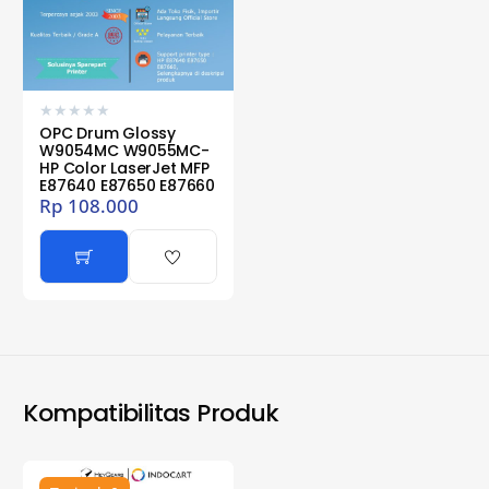
★
★
★
★
★
OPC Drum Glossy
W9054MC W9055MC-
HP Color LaserJet MFP
E87640 E87650 E87660
Rp
108.000
Kompatibilitas Produk