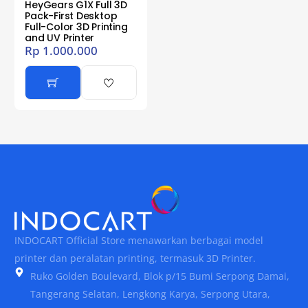
HeyGears G1X Full 3D
Pack-First Desktop
Full-Color 3D Printing
and UV Printer
Rp
1.000.000
INDOCART Official Store menawarkan berbagai model
printer dan peralatan printing, termasuk 3D Printer.
Ruko Golden Boulevard, Blok p/15 Bumi Serpong Damai,
Tangerang Selatan, Lengkong Karya, Serpong Utara,