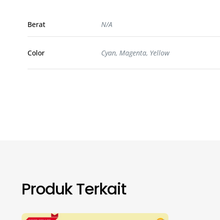
Berat
N/A
Color
Cyan, Magenta, Yellow
Produk Terkait