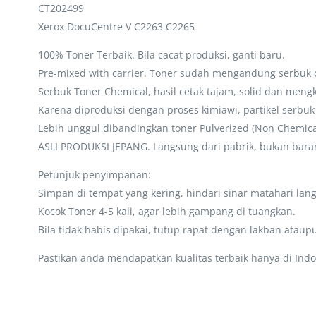
CT202499
Xerox DocuCentre V C2263 C2265
100% Toner Terbaik. Bila cacat produksi, ganti baru.
Pre-mixed with carrier. Toner sudah mengandung serbuk d
Serbuk Toner Chemical, hasil cetak tajam, solid dan m
Karena diproduksi dengan proses kimiawi, partikel serb
Lebih unggul dibandingkan toner Pulverized (Non Chemic
ASLI PRODUKSI JEPANG. Langsung dari pabrik, bukan baran
Petunjuk penyimpanan:
Simpan di tempat yang kering, hindari sinar matahari lan
Kocok Toner 4-5 kali, agar lebih gampang di tuangkan.
Bila tidak habis dipakai, tutup rapat dengan lakban ataup
Pastikan anda mendapatkan kualitas terbaik hanya di Indo