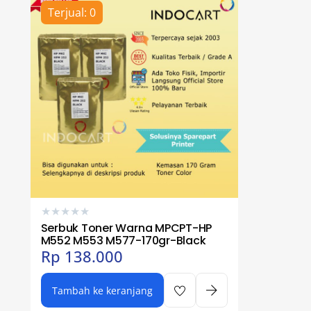
Terjual: 0
★
★
★
★
★
Serbuk Toner Warna MPCPT-HP
M552 M553 M577-170gr-Black
Rp
138.000
Tambah ke keranjang