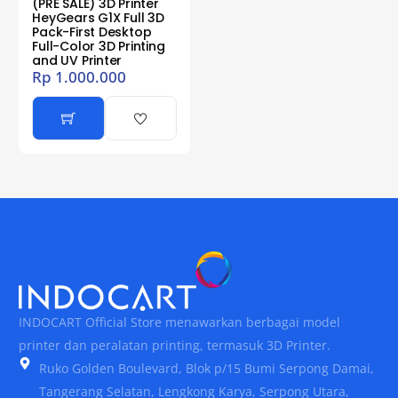
(PRE SALE) 3D Printer
HeyGears G1X Full 3D
Pack-First Desktop
Full-Color 3D Printing
and UV Printer
Rp
1.000.000
INDOCART Official Store menawarkan berbagai model
printer dan peralatan printing, termasuk 3D Printer.
Ruko Golden Boulevard, Blok p/15 Bumi Serpong Damai,
Tangerang Selatan, Lengkong Karya, Serpong Utara,