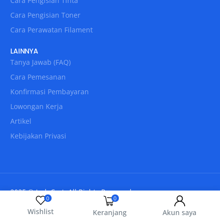
Cara Pengisian Tinta
Cara Pengisian Toner
Cara Perawatan Filament
LAINNYA
Tanya Jawab (FAQ)
Cara Pemesanan
Konfirmasi Pembayaran
Lowongan Kerja
Artikel
Kebijakan Privasi
2025 © IndoCart. All Rights Reserved.
0
0
Wishlist
Keranjang
Akun saya