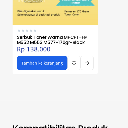
★
★
★
★
★
Serbuk Toner Warna MPCPT-HP
M552 M553 M577-170gr-Black
Rp
138.000
Tambah ke keranjang