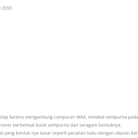
0 2550
engkilap karena mengandung campuran WAX, melekat sempurna pad
uk toner berbentuk bulat sempurna dan seragam bentuknya.
al) yang bentuk nya kasar seperti pecahan batu dengan ukuran be