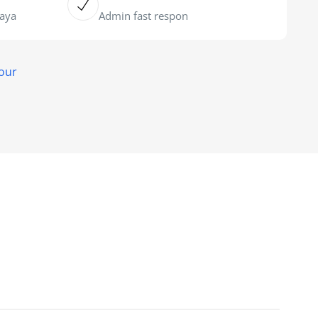
caya
Admin fast respon
lour