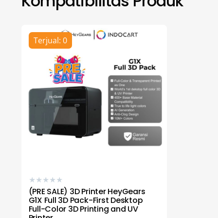
Kompatibilitas Produk
Terjual: 0
★
★
★
★
★
(PRE SALE) 3D Printer HeyGears
G1X Full 3D Pack-First Desktop
Full-Color 3D Printing and UV
Printer