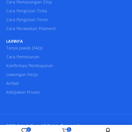
Cara Pemasangan Chip
Cara Pengisian Tinta
Cara Pengisian Toner
Cara Perawatan Filament
LAINNYA
Tanya Jawab (FAQ)
Cara Pemesanan
Konfirmasi Pembayaran
Lowongan Kerja
Artikel
Kebijakan Privasi
2025 © IndoCart. All Rights Reserved.
0
0