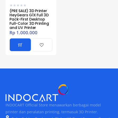
★
★
★
★
★
(PRE SALE) 3D Printer
HeyGears G1X Full 3D
Pack-First Desktop
Full-Color 3D Printing
and UV Printer
Rp
1.000.000
INDOCART Official Store menawarkan berbagai model
printer dan peralatan printing, termasuk 3D Printer.