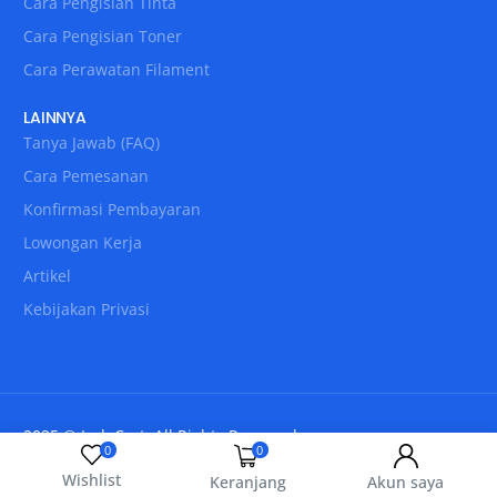
Cara Pengisian Tinta
Cara Pengisian Toner
Cara Perawatan Filament
LAINNYA
Tanya Jawab (FAQ)
Cara Pemesanan
Konfirmasi Pembayaran
Lowongan Kerja
Artikel
Kebijakan Privasi
2025 © IndoCart. All Rights Reserved.
0
0
Wishlist
Keranjang
Akun saya