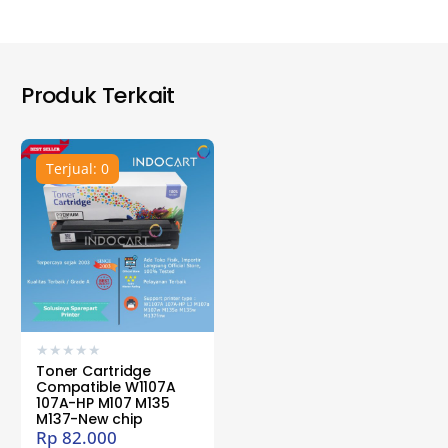
Produk Terkait
Terjual: 0
★
★
★
★
★
Toner Cartridge
Compatible W1107A
107A-HP M107 M135
M137-New chip
Rp
82.000