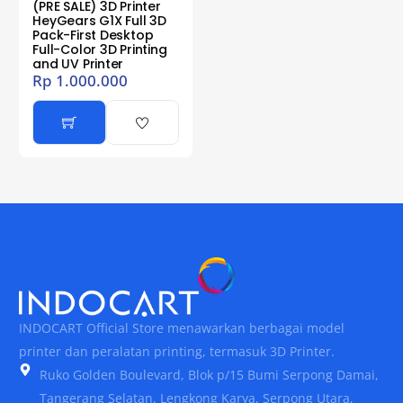
(PRE SALE) 3D Printer
HeyGears G1X Full 3D
Pack-First Desktop
Full-Color 3D Printing
and UV Printer
Rp
1.000.000
INDOCART Official Store menawarkan berbagai model
printer dan peralatan printing, termasuk 3D Printer.
Ruko Golden Boulevard, Blok p/15 Bumi Serpong Damai,
Tangerang Selatan, Lengkong Karya, Serpong Utara,