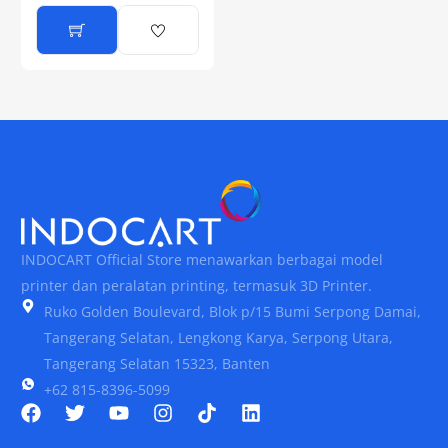
INDOCART Official Store menawarkan berbagai model
printer dan peralatan printing, termasuk 3D Printer.
Ruko Golden Boulevard, Blok p/15 Bumi Serpong Damai,
Tangerang Selatan, Lengkong Karya, Serpong Utara,
Tangerang Selatan 15323, Banten
+62 815-8396-5099