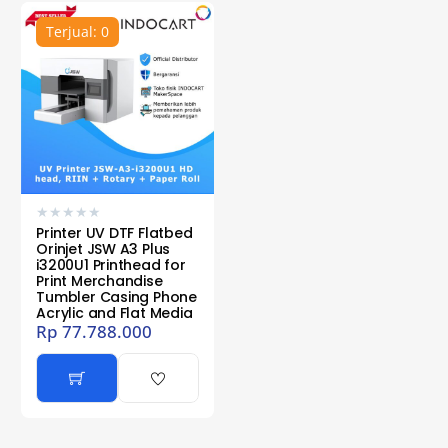
Terjual: 0
★
★
★
★
★
Printer UV DTF Flatbed
Orinjet JSW A3 Plus
i3200U1 Printhead for
Print Merchandise
Tumbler Casing Phone
Acrylic and Flat Media
Rp
77.788.000