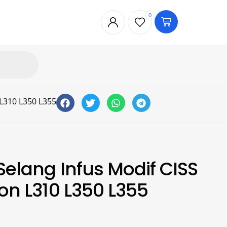
0
 L310 L350 L355
Selang Infus Modif CISS
son L310 L350 L355