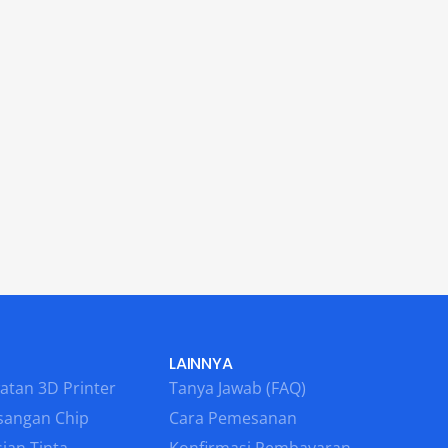
LAINNYA
atan 3D Printer
Tanya Jawab (FAQ)
sangan Chip
Cara Pemesanan