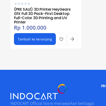
★
★
★
★
★
(PRE SALE) 3D Printer HeyGears
G1X Full 3D Pack-First Desktop
Full-Color 3D Printing and UV
Printer
Rp
1.000.000
Tambah ke keranjang
PR
INDOCART Official Store menawarkan berbagai