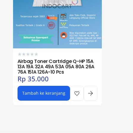
★
★
★
★
★
Airbag Toner Cartridge Q-HP 15A
13A 19A 32A 49A 53A 05A 80A 26A
76A 151A 126A-10 Pcs
Rp
35.000
Tambah ke keranjang