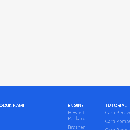
ODUK KAMI
ENGINE
TUTORIAL
Hewlett
Cara Peraw
Packard
Cara Pema
Brother