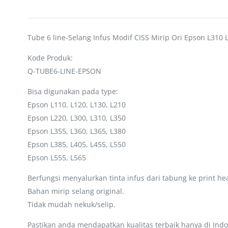
Tube 6 line-Selang Infus Modif CISS Mirip Ori Epson L310 
Kode Produk:
Q-TUBE6-LINE-EPSON
Bisa digunakan pada type:
Epson L110, L120, L130, L210
Epson L220, L300, L310, L350
Epson L355, L360, L365, L380
Epson L385, L405, L455, L550
Epson L555, L565
Berfungsi menyalurkan tinta infus dari tabung ke print hea
Bahan mirip selang original.
Tidak mudah nekuk/selip.
Pastikan anda mendapatkan kualitas terbaik hanya di Indo