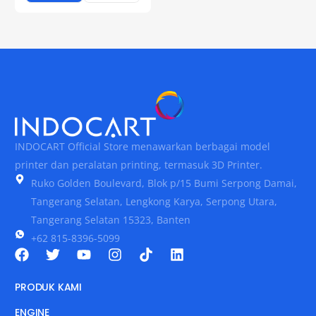
INDOCART Official Store menawarkan berbagai model
printer dan peralatan printing, termasuk 3D Printer.
Ruko Golden Boulevard, Blok p/15 Bumi Serpong Damai,
Tangerang Selatan, Lengkong Karya, Serpong Utara,
Tangerang Selatan 15323, Banten
+62 815-8396-5099
PRODUK KAMI
ENGINE