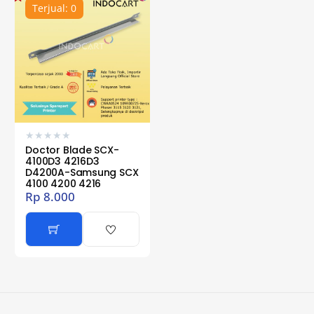
Terjual: 0
★
★
★
★
★
Doctor Blade SCX-
4100D3 4216D3
D4200A-Samsung SCX
4100 4200 4216
Rp
8.000