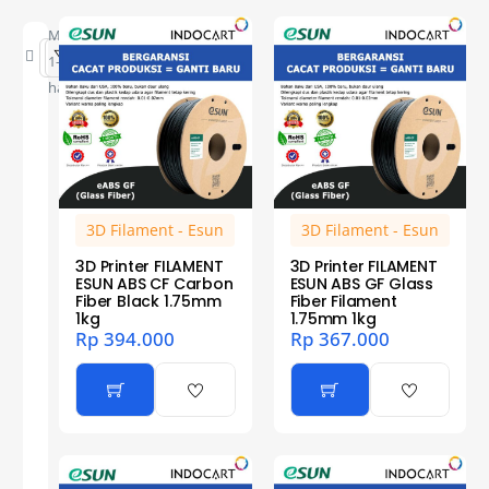
Menampilkan
1–12 dari 34
hasil
3D Filament - Esun
3D Filament - Esun
3D Printer FILAMENT
3D Printer FILAMENT
ESUN ABS CF Carbon
ESUN ABS GF Glass
Fiber Black 1.75mm
Fiber Filament
1kg
1.75mm 1kg
Rp
394.000
Rp
367.000