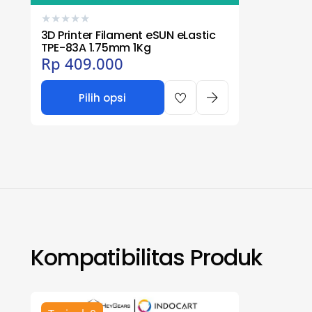
★
★
★
★
★
3D Printer Filament eSUN eLastic
TPE-83A 1.75mm 1Kg
Rp
409.000
Pilih opsi
Kompatibilitas Produk