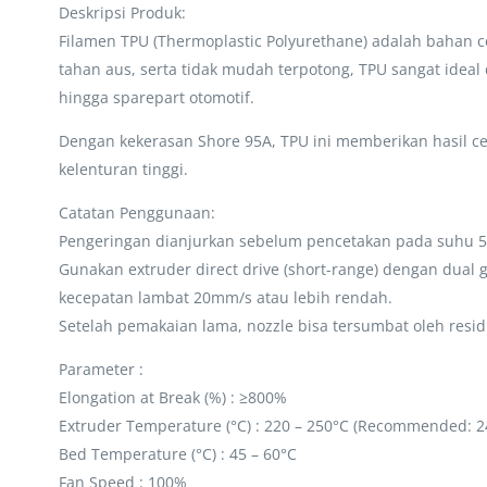
Deskripsi Produk:
Filamen TPU (Thermoplastic Polyurethane) adalah bahan ce
tahan aus, serta tidak mudah terpotong, TPU sangat idea
hingga sparepart otomotif.
Dengan kekerasan Shore 95A, TPU ini memberikan hasil ce
kelenturan tinggi.
Catatan Penggunaan:
Pengeringan dianjurkan sebelum pencetakan pada suhu 55
Gunakan extruder direct drive (short-range) dengan dual
kecepatan lambat 20mm/s atau lebih rendah.
Setelah pemakaian lama, nozzle bisa tersumbat oleh resid
Parameter :
Elongation at Break (%) : ≥800%
Extruder Temperature (°C) : 220 – 250°C (Recommended: 2
Bed Temperature (°C) : 45 – 60°C
Fan Speed : 100%