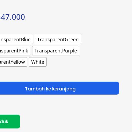
47.000
ansparentBlue
TransparentGreen
nsparentPink
TransparentPurple
arentYellow
White
Tambah ke keranjang
oduk