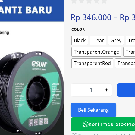
Rp
346.000
–
Rp
3
COLOR
Black
Clear
Grey
Tr
TransparentOrange
Tra
TransparentRed
Transp
-
+
Beli Sekarang
Konfirmasi Stok Pr