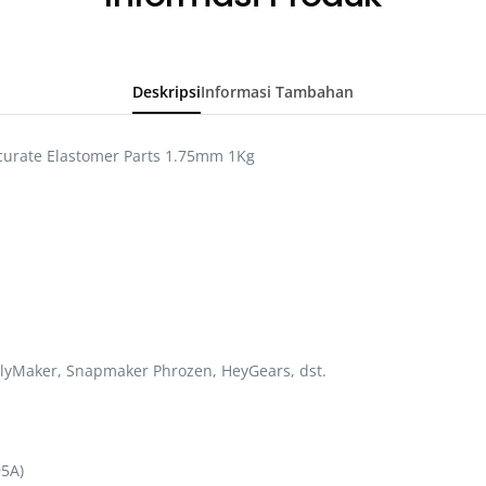
Deskripsi
Informasi Tambahan
curate Elastomer Parts 1.75mm 1Kg
lyMaker, Snapmaker Phrozen, HeyGears, dst.
95A)