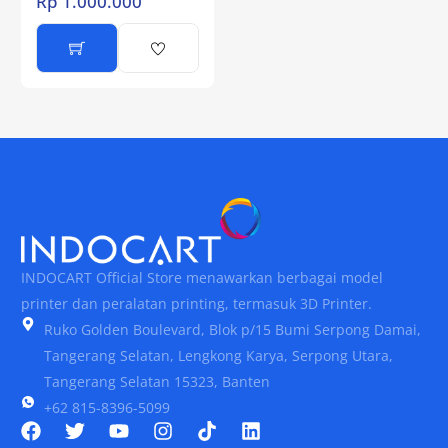
Rp
1.000.000
INDOCART Official Store menawarkan berbagai model
printer dan peralatan printing, termasuk 3D Printer.
Ruko Golden Boulevard, Blok p/15 Bumi Serpong Damai,
Tangerang Selatan, Lengkong Karya, Serpong Utara,
Tangerang Selatan 15323, Banten
+62 815-8396-5099