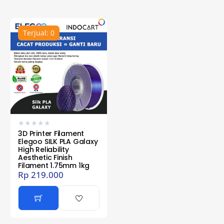
Terjual: 0
★
★
★
★
★
3D Printer Filament
Elegoo SILK PLA Galaxy
High Reliability
Aesthetic Finish
Filament 1.75mm 1kg
Rp
219.000