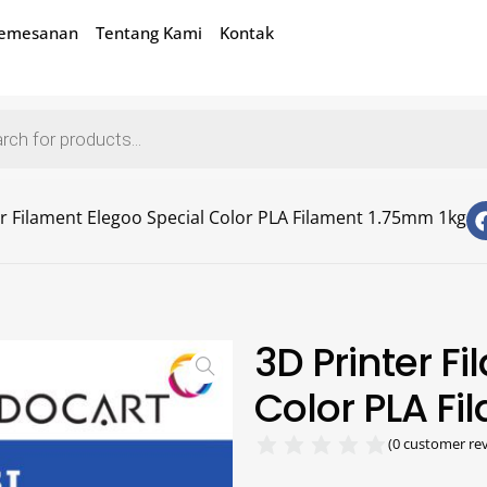
Pemesanan
Tentang Kami
Kontak
r Filament Elegoo Special Color PLA Filament 1.75mm 1kg
3D Printer F
Color PLA F
(
0
customer rev