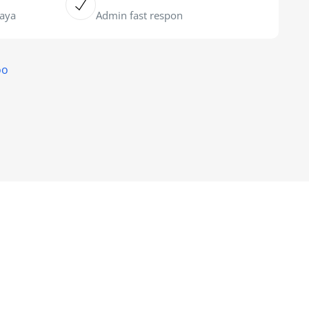
caya
Admin fast respon
oo