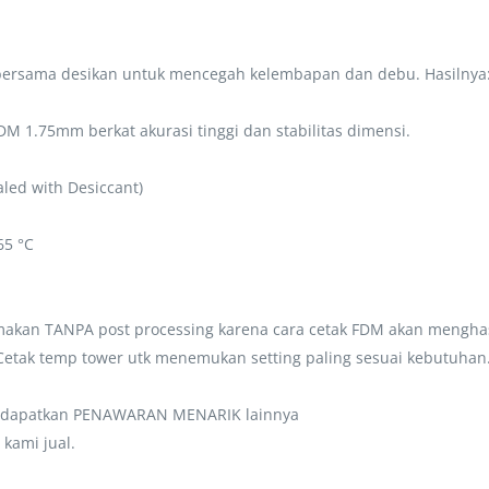
bersama desikan untuk mencegah kelembapan dan debu. Hasilnya:
M 1.75mm berkat akurasi tinggi dan stabilitas dimensi.
led with Desiccant)
65 °C
t makan TANPA post processing karena cara cetak FDM akan menghas
 Cetak temp tower utk menemukan setting paling sesuai kebutuhan
a dapatkan PENAWARAN MENARIK lainnya
kami jual.