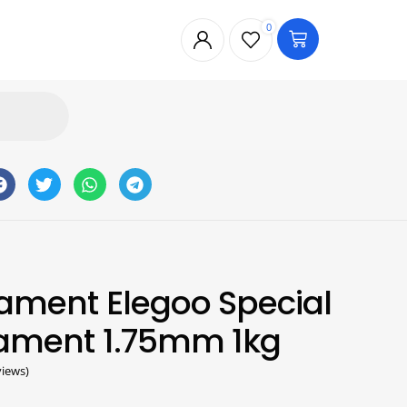
0
ilament Elegoo Special
ilament 1.75mm 1kg
iews)