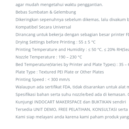
agar mudah mengetahui waktu penggantian.
Bebas Sumbatan & Gelembung
Dikeringkan sepenuhnya sebelum dikemas, lalu divakum 
Kompatibel Secara Universal
Dirancang untuk bekerja dengan sebagian besar printer FD
Drying Settings before Printing : 55 ± 5 °C
Printing Temperature and Humidity : ≤ 50 °C, ≤ 20% RH(Sea
Nozzle Temperature : 190 – 230 °C
Bed Temperature(Varies by Printer and Plate Types) : 35 – 
Plate Type : Textured PEI Plate or Other Plates
Printing Speed : < 300 mm/s
Walaupun ada sertifikat FDA, tidak disarankan untuk ala
Spesifikasi bahan serta suhu nozzle/bed ada di kemasan.
Kunjungi INDOCART MAKERSPACE dan BUKTIKAN sendiri
Tersedia UNIT DEMO, FREE PELATIHAN, KONSULTASI sert
Kami siap melayani anda karena kami paham produk yang 