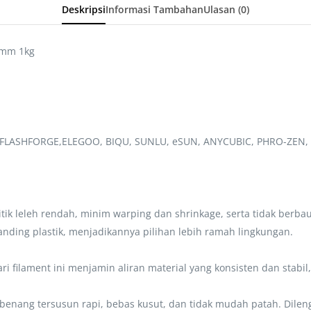
Deskripsi
Informasi Tambahan
Ulasan (0)
75mm 1kg
, FLASHFORGE,ELEGOO, BIQU, SUNLU, eSUN, ANYCUBIC, PHRO-ZEN, 
ik leleh rendah, minim warping dan shrinkage, serta tidak berbau 
anding plastik, menjadikannya pilihan lebih ramah lingkungan.
i filament ini menjamin aliran material yang konsisten dan stabil
enang tersusun rapi, bebas kusut, dan tidak mudah patah. Dileng