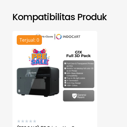
Kompatibilitas Produk
Terjual: 0
★
★
★
★
★