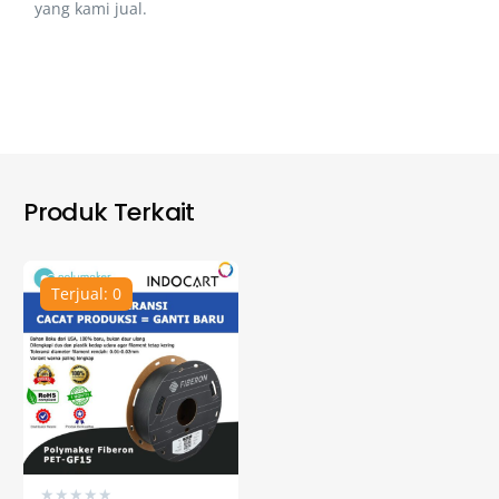
yang kami jual.
Produk Terkait
Terjual: 0
★
★
★
★
★