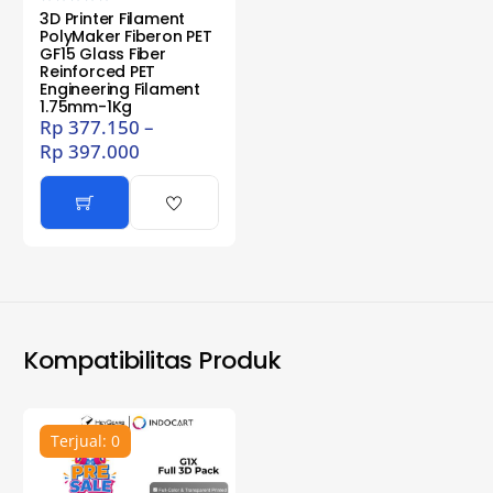
3D Printer Filament
PolyMaker Fiberon PET
GF15 Glass Fiber
Reinforced PET
Engineering Filament
1.75mm-1Kg
Rp
377.150
–
Rp
397.000
Kompatibilitas Produk
Terjual: 0