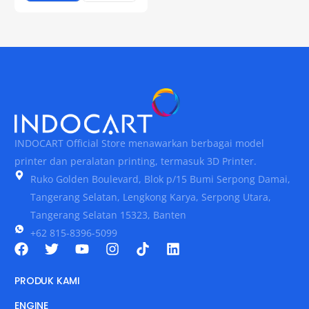
INDOCART Official Store menawarkan berbagai model
printer dan peralatan printing, termasuk 3D Printer.
Ruko Golden Boulevard, Blok p/15 Bumi Serpong Damai,
Tangerang Selatan, Lengkong Karya, Serpong Utara,
Tangerang Selatan 15323, Banten
+62 815-8396-5099
PRODUK KAMI
ENGINE