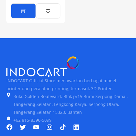
INDOCART Official Store menawarkan berbagai model
printer dan peralatan printing, termasuk 3D Printer.
Ruko Golden Boulevard, Blok p/15 Bumi Serpong Damai,
Tangerang Selatan, Lengkong Karya, Serpong Utara,
Tangerang Selatan 15323, Banten
+62 815-8396-5099