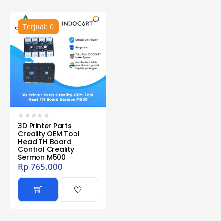
Terjual: 0
★
★
★
★
★
3D Printer Parts
Creality OEM Tool
Head TH Board
Control Creality
Sermon M500
Rp
765.000