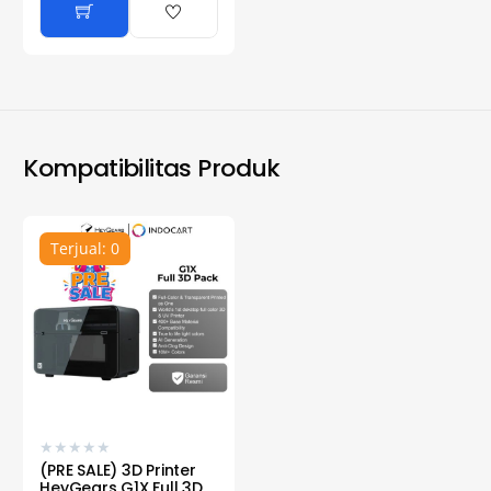
Kompatibilitas Produk
Terjual: 0
★
★
★
★
★
(PRE SALE) 3D Printer
HeyGears G1X Full 3D