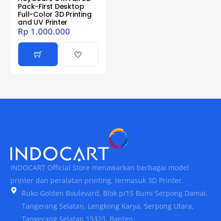
Pack-First Desktop
Full-Color 3D Printing
and UV Printer
Rp
1.000.000
INDOCART Official Store menawarkan berbagai model
printer dan peralatan printing, termasuk 3D Printer.
Ruko Golden Boulevard, Blok p/15 Bumi Serpong Damai,
Tangerang Selatan, Lengkong Karya, Serpong Utara,
Tangerang Selatan 15323, Banten