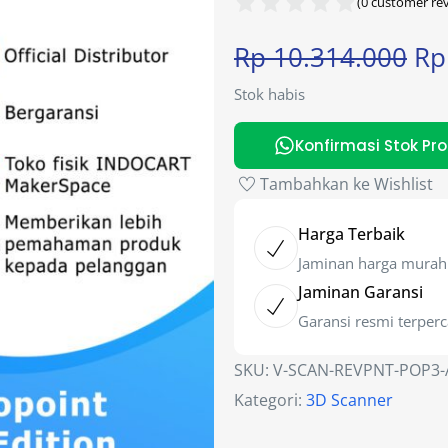
(
0
customer rev
Rp
10.314.000
Rp
Stok habis
Konfirmasi Stok Pr
Tambahkan ke Wishlist
Harga Terbaik
Jaminan harga murah
Jaminan Garansi
Garansi resmi terper
SKU:
V-SCAN-REVPNT-POP3
Kategori:
3D Scanner