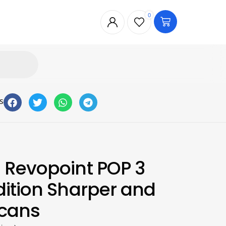
0
s
Revopoint POP 3
ition Sharper and
Scans