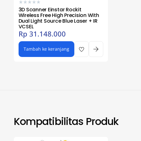
★
★
★
★
★
3D Scanner Einstar Rockit
Wireless Free High Precision With
Dual Light Source Blue Laser + IR
VCSEL
Rp
31.148.000
Tambah ke keranjang
Kompatibilitas Produk