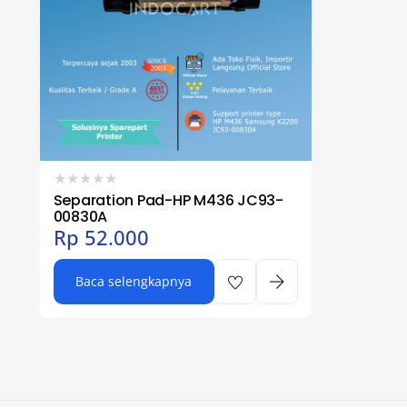
★
★
★
★
★
Separation Pad-HP M436 JC93-
00830A
Rp
52.000
Baca selengkapnya