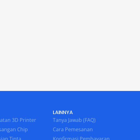
LAINNYA
atan 3D Printer
Tanya Jawab (FAQ)
sangan Chip
Cara Pemesanan
ian Tinta
Konfirmasi Pembayaran