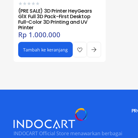
★
★
★
★
★
(PRE SALE) 3D Printer HeyGears
G1X Full 3D Pack-First Desktop
Full-Color 3D Printing and UV
Printer
Rp
1.000.000
Tambah ke keranjang
PR
INDOCART Official Store menawarkan berbagai