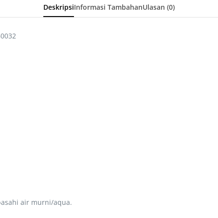
Deskripsi
Informasi Tambahan
Ulasan (0)
60032
asahi air murni/aqua.