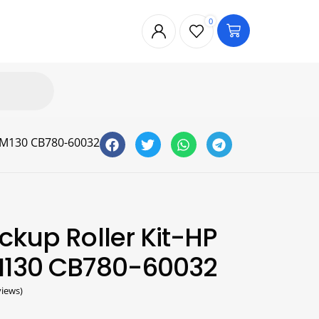
0
 M130 CB780-60032
ckup Roller Kit-HP
M130 CB780-60032
iews)