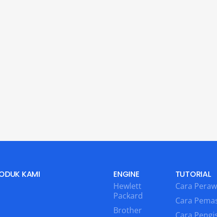
ODUK KAMI
ENGINE
TUTORIAL
Hewlett
Cara Peraw
Packard
Cara Pema
Brother
Cara Pengis