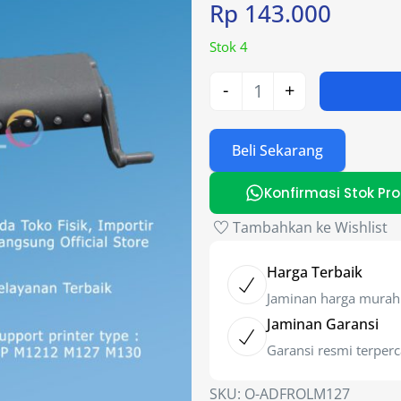
Rp
143.000
Stok 4
-
+
Beli Sekarang
Konfirmasi Stok Pr
Tambahkan ke Wishlist
Harga Terbaik
Jaminan harga murah
Jaminan Garansi
Garansi resmi terper
SKU:
O-ADFROLM127