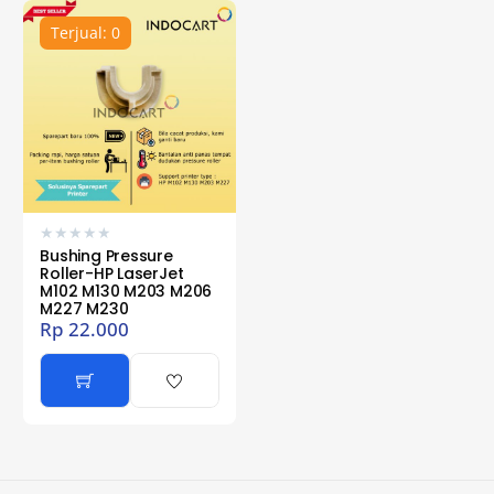
Terjual: 0
★
★
★
★
★
Bushing Pressure
Roller-HP LaserJet
M102 M130 M203 M206
M227 M230
Rp
22.000