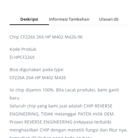
Deskripsi
Informasi Tambahan
Ulasan (0)
Chip CF226X 26X-HP M402 M426-9K
Kode Produk:
D-HPCF226X
Bisa digunakan pada type:
CF226A 26A-HP M402 M426
Isi chip dijamin 100%. Bila cacat produksi, kami ganti
baru.
Seluruh chip yang kami jual adalah CHIP REVERSE
ENGINEERING, TIDAK melanggar PATEN milik OEM.
Proses REVERSE ENGINEERING (rekayasa terbalik)
menghasilkan CHIP dengan meneliti fungsi dan fitur nya,
kemudian dilakukan peng-kode-an baru,