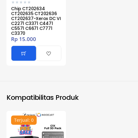
★
★
★
★
★
Chip CT202634
CT202635 CT202636
CT202637-Xerox DC VI
C2271 C3371 C4471
C5571 C6671 C7771
C3370
Rp
15.000
Kompatibilitas Produk
Terjual: 0