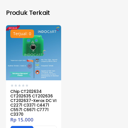
Produk Terkait
Terjual: 0
★
★
★
★
★
Chip CT202634
CT202635 CT202636
CT202637-Xerox DC VI
C2271 C3371 C4471
C5571 C6671 C7771
C3370
Rp
15.000