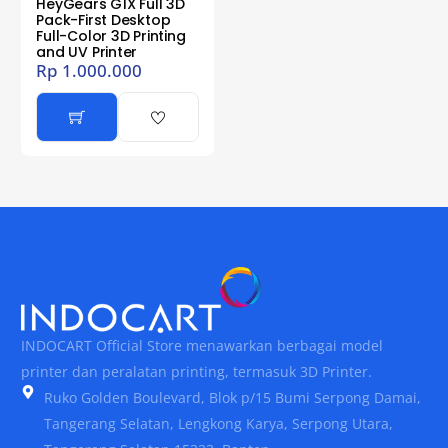
HeyGears G1X Full 3D
Pack-First Desktop
Full-Color 3D Printing
and UV Printer
Rp
1.000.000
INDOCART Official Store menawarkan berbagai model
printer dan peralatan printing, termasuk 3D Printer.
Ruko Golden Boulevard, Blok p/15 Bumi Serpong Damai,
Tangerang Selatan, Lengkong Karya, Serpong Utara,