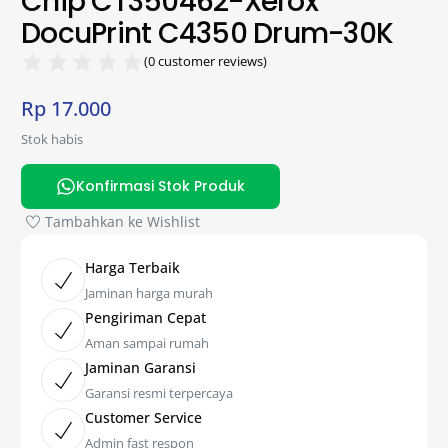
Chip CT350462-Xerox
DocuPrint C4350 Drum-30K
(
0
customer reviews)
Rp
17.000
Stok habis
Konfirmasi Stok Produk
Tambahkan ke Wishlist
Harga Terbaik
Jaminan harga murah
Pengiriman Cepat
Aman sampai rumah
Jaminan Garansi
Garansi resmi terpercaya
Customer Service
Admin fast respon