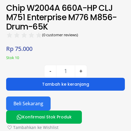
Chip W2004A 660A-HP CLJ
M751 Enterprise M776 M856-
Drum-65K
(
0
customer reviews)
Rp
75.000
Stok 10
-
+
Tambah ke keranjang
Beli Sekarang
Konfirmasi Stok Produk
Tambahkan ke Wishlist