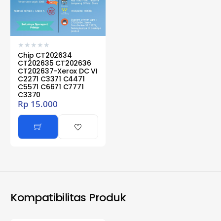
★
★
★
★
★
Chip CT202634
CT202635 CT202636
CT202637-Xerox DC VI
C2271 C3371 C4471
C5571 C6671 C7771
C3370
Rp
15.000
Kompatibilitas Produk