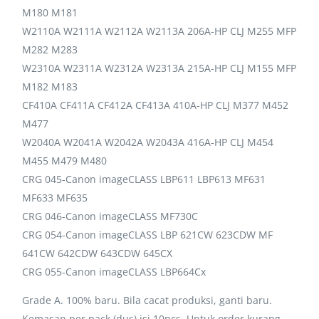
M180 M181
W2110A W2111A W2112A W2113A 206A-HP CLJ M255 MFP
M282 M283
W2310A W2311A W2312A W2313A 215A-HP CLJ M155 MFP
M182 M183
CF410A CF411A CF412A CF413A 410A-HP CLJ M377 M452
M477
W2040A W2041A W2042A W2043A 416A-HP CLJ M454
M455 M479 M480
CRG 045-Canon imageCLASS LBP611 LBP613 MF631
MF633 MF635
CRG 046-Canon imageCLASS MF730C
CRG 054-Canon imageCLASS LBP 621CW 623CDW MF
641CW 642CDW 643CDW 645CX
CRG 055-Canon imageCLASS LBP664Cx
Grade A. 100% baru. Bila cacat produksi, ganti baru.
Kemasan per pack (dus) isi 10pcs. Untuk order kurang