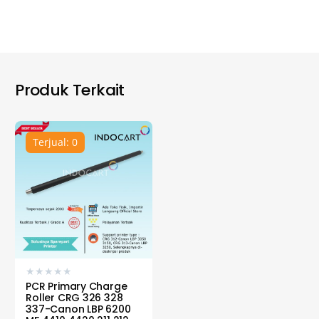
Produk Terkait
Terjual: 0
★
★
★
★
★
PCR Primary Charge
Roller CRG 326 328
337-Canon LBP 6200