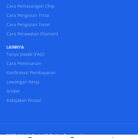
Cara Pemasangan Chip
Cara Pengisian Tinta
Cara Pengisian Toner
Cara Perawatan Filament
LAINNYA
Tanya Jawab (FAQ)
Cara Pemesanan
Konfirmasi Pembayaran
Lowongan Kerja
Artikel
Kebijakan Privasi
2025 © IndoCart. All Rights Reserved.