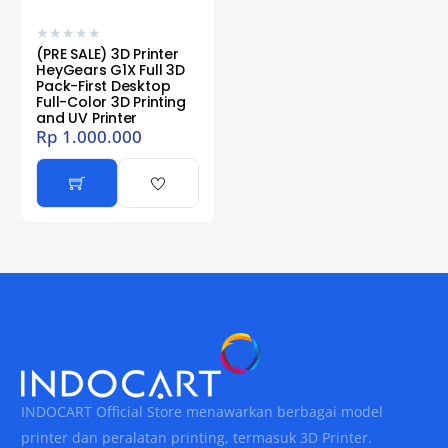
★
★
★
★
★
(PRE SALE) 3D Printer
HeyGears G1X Full 3D
Pack-First Desktop
Full-Color 3D Printing
and UV Printer
Rp
1.000.000
INDOCART Official Store menawarkan berbagai model
printer dan peralatan printing, termasuk 3D Printer.