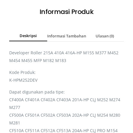
Informasi Produk
Deskripsi
Informasi Tambahan
Ulasan (0)
Developer Roller 215A 410A 416A-HP M155 M377 M452
M454 M455 MFP M182 M183
Kode Produk:
K-HPM252DEV
Dapat digunakan pada tipe:
CF400A CF401A CF402A CF403A 201A-HP CLJ M252 M274
M277
CF500A CF501A CF502A CF503A 202A-HP CLJ M254 M280
M281
CF510A CF511A CF512A CF513A 204A-HP CLJ PRO M154