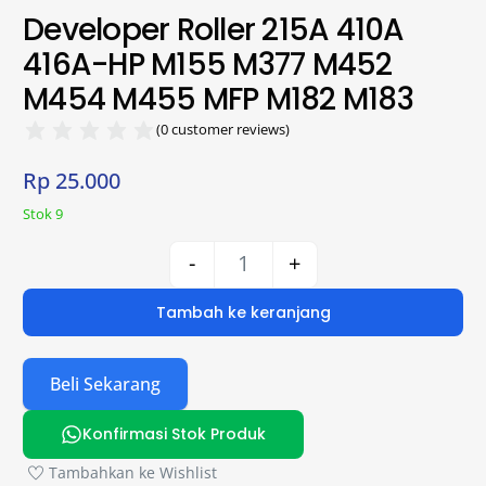
Developer Roller 215A 410A
416A-HP M155 M377 M452
M454 M455 MFP M182 M183
(
0
customer reviews)
Rp
25.000
Stok 9
-
+
Tambah ke keranjang
Beli Sekarang
Konfirmasi Stok Produk
Tambahkan ke Wishlist