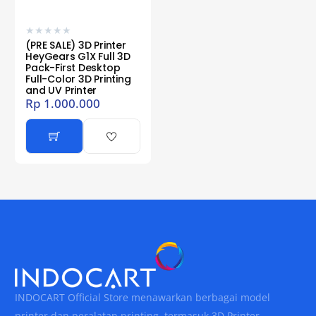
★
★
★
★
★
(PRE SALE) 3D Printer
HeyGears G1X Full 3D
Pack-First Desktop
Full-Color 3D Printing
and UV Printer
Rp
1.000.000
INDOCART Official Store menawarkan berbagai model
printer dan peralatan printing, termasuk 3D Printer.