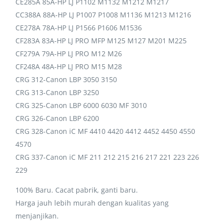
CE285A 85A-HP LJ P1102 M1132 M1212 M1217
CC388A 88A-HP LJ P1007 P1008 M1136 M1213 M1216
CE278A 78A-HP LJ P1566 P1606 M1536
CF283A 83A-HP LJ PRO MFP M125 M127 M201 M225
CF279A 79A-HP LJ PRO M12 M26
CF248A 48A-HP LJ PRO M15 M28
CRG 312-Canon LBP 3050 3150
CRG 313-Canon LBP 3250
CRG 325-Canon LBP 6000 6030 MF 3010
CRG 326-Canon LBP 6200
CRG 328-Canon iC MF 4410 4420 4412 4452 4450 4550
4570
CRG 337-Canon iC MF 211 212 215 216 217 221 223 226
229
100% Baru. Cacat pabrik, ganti baru.
Harga jauh lebih murah dengan kualitas yang
menjanjikan.