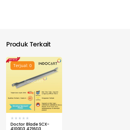
Produk Terkait
Terjual: 0
★
★
★
★
★
Doctor Blade SCX-
4100D3 4216D3