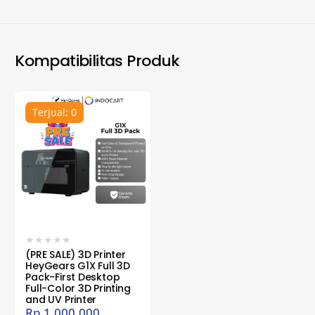
Kompatibilitas Produk
Terjual: 0
★
★
★
★
★
(PRE SALE) 3D Printer
HeyGears G1X Full 3D
Pack-First Desktop
Full-Color 3D Printing
and UV Printer
Rp
1.000.000