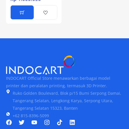
INDOCART Official Store menawarkan berbagai model
printer dan peralatan printing, termasuk 3D Printer.
Ruko Golden Boulevard, Blok p/15 Bumi Serpong Damai,
Tangerang Selatan, Lengkong Karya, Serpong Utara,
Tangerang Selatan 15323, Banten
+62 815-8396-5099