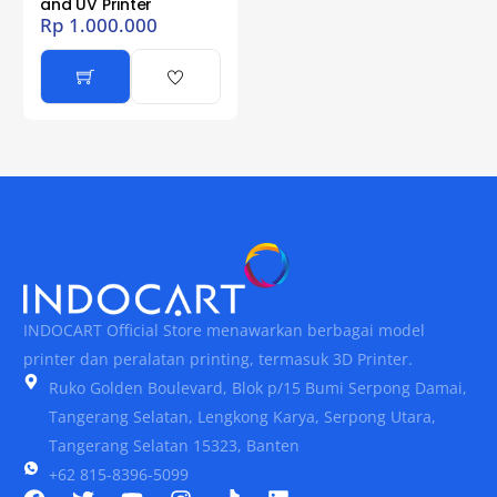
and UV Printer
Rp
1.000.000
INDOCART Official Store menawarkan berbagai model
printer dan peralatan printing, termasuk 3D Printer.
Ruko Golden Boulevard, Blok p/15 Bumi Serpong Damai,
Tangerang Selatan, Lengkong Karya, Serpong Utara,
Tangerang Selatan 15323, Banten
+62 815-8396-5099