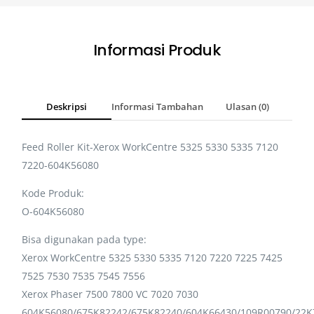
Informasi Produk
Deskripsi
Informasi Tambahan
Ulasan (0)
Feed Roller Kit-Xerox WorkCentre 5325 5330 5335 7120
7220-604K56080
Kode Produk:
O-604K56080
Bisa digunakan pada type:
Xerox WorkCentre 5325 5330 5335 7120 7220 7225 7425
7525 7530 7535 7545 7556
Xerox Phaser 7500 7800 VC 7020 7030
604K56080/675K82242/675K82240/604K66430/109R00790/22K